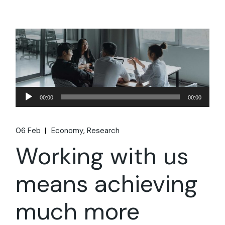
Audio
00:00
00:00
Player
06 Feb
Economy
Research
Working with us
means achieving
much more