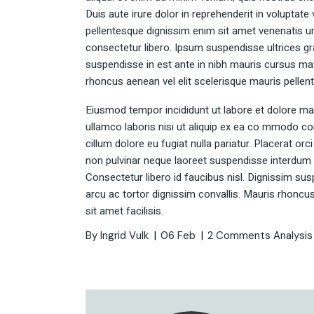
Duis aute irure dolor in reprehenderit in voluptate v
pellentesque dignissim enim sit amet venenatis u
consectetur libero. Ipsum suspendisse ultrices gr
suspendisse in est ante in nibh mauris cursus matt
rhoncus aenean vel elit scelerisque mauris pellente
Eiusmod tempor incididunt ut labore et dolore ma
ullamco laboris nisi ut aliquip ex ea co mmodo con
cillum dolore eu fugiat nulla pariatur. Placerat or
non pulvinar neque laoreet suspendisse interdum 
Consectetur libero id faucibus nisl. Dignissim sus
arcu ac tortor dignissim convallis. Mauris rhoncus
sit amet facilisis.
By Ingrid Vulk
06 Feb
2 Comments
Analysis