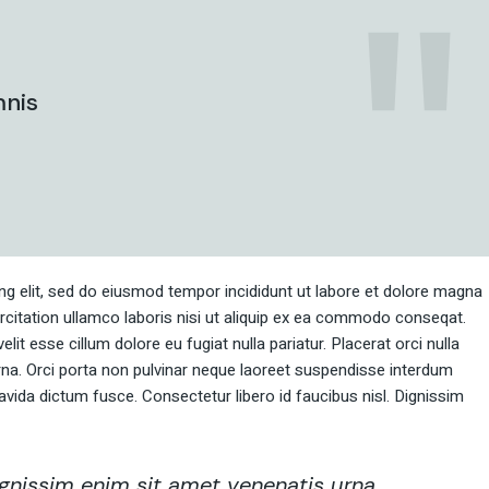
Landing
FAQ Page
404 Error Page
mnis
ng elit, sed do eiusmod tempor incididunt ut labore et dolore magna
rcitation ullamco laboris nisi ut aliquip ex ea commodo conseqat.
elit esse cillum dolore eu fugiat nulla pariatur. Placerat orci nulla
rna. Orci porta non pulvinar neque laoreet suspendisse interdum
avida dictum fusce. Consectetur libero id faucibus nisl. Dignissim
dignissim enim sit amet venenatis urna.