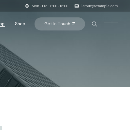
Mon - Frd : 8:00 -16:00
leroux@example.com
Get In Touch
log
Shop
bar
Product List
bar
roduct Single
bar
Shop Pages
ats