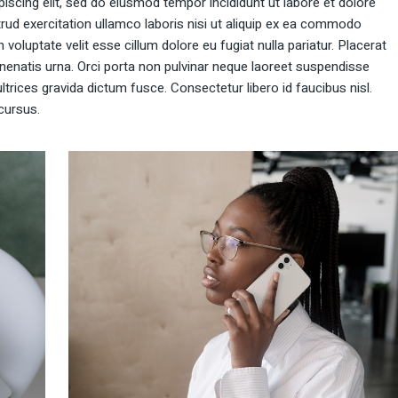
iscing elit, sed do eiusmod tempor incididunt ut labore et dolore
rud exercitation ullamco laboris nisi ut aliquip ex ea commodo
 voluptate velit esse cillum dolore eu fugiat nulla pariatur. Placerat
enenatis urna. Orci porta non pulvinar neque laoreet suspendisse
trices gravida dictum fusce. Consectetur libero id faucibus nisl.
cursus.